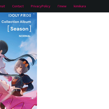
ruit
Contact
PrivacyPolicy
I’mew
kimikara