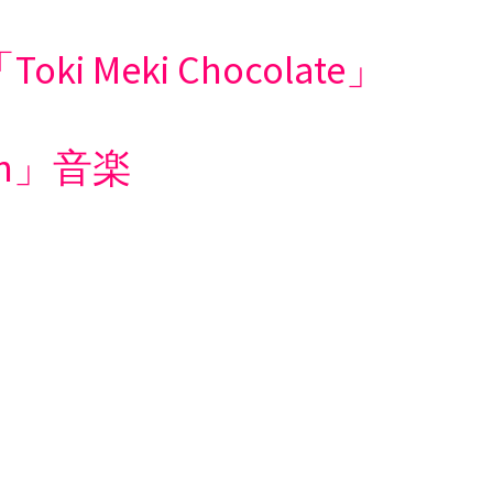
Meki Chocolate」
on」音楽