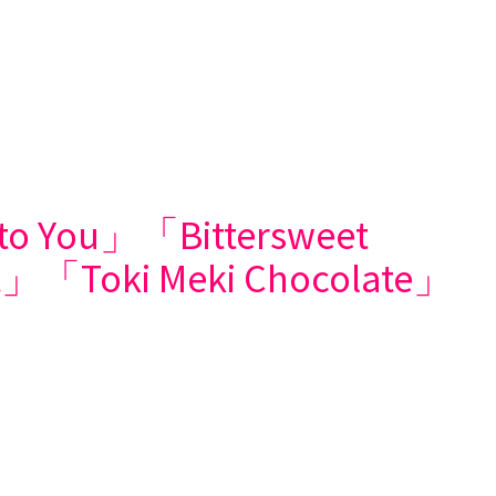
o You」「Bittersweet
oki Meki Chocolate」