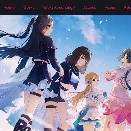
Home
Works
Wicky.Recordings
Access
About
Rec