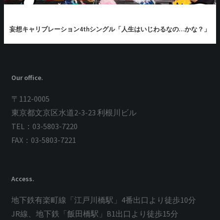
妄想キャリブレーション4thシングル「人生はいじわるなの…かな？」
Our office.
〒112-0005
東京都文京区水道2-3-23 利根川ビル
TEL：03-5803-7220
FAX：03-5803-7221
Access.
地下鉄有楽町線「江戸川橋駅」4番出口より徒歩10分
JR線、地下鉄「飯田橋駅」B1出口より徒歩15分