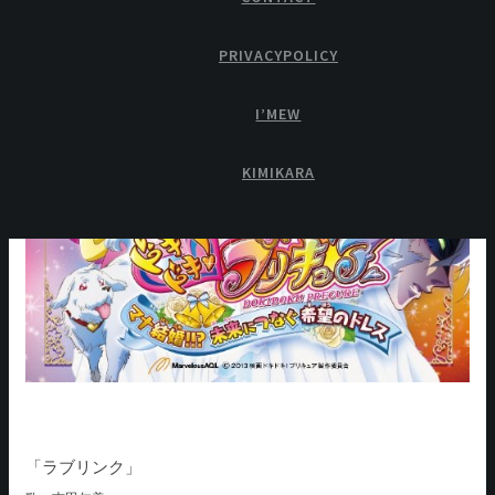
PRIVACYPOLICY
I’MEW
KIMIKARA
「ラブリンク」