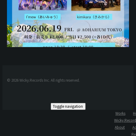
© 2026 Wicky.Records Inc. All rights reserved.
Toggle navigation
Works
H
Wicky.Record
About
Ac
Re