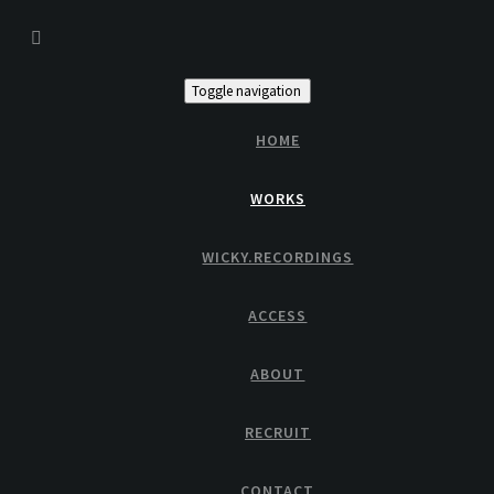
Toggle navigation
HOME
「映画ドキドキ！プリキュア マナ結婚！！？未
WORKS
来につなぐ希望のドレス」のED「ラブリンク」映
画ver
WICKY.RECORDINGS
ACCESS
Home
›
Works
›
「映画ドキドキ！プリキュア マナ結婚！！？未来につなぐ希
望のドレス」のED「ラブリンク」映画ver
ABOUT
RECRUIT
CONTACT