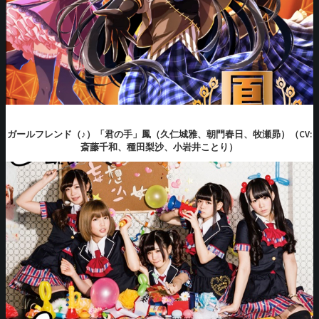
ガールフレンド（♪）「君の手」鳳（久仁城雅、朝門春日、牧瀬昴）（CV:
斎藤千和、種田梨沙、小岩井ことり）