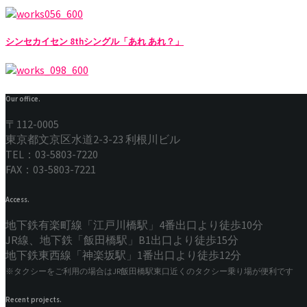
シンセカイセン 8thシングル「あれ あれ？」
Our office.
〒112-0005
東京都文京区水道2-3-23 利根川ビル
TEL：03-5803-7220
FAX：03-5803-7221
Access.
地下鉄有楽町線「江戸川橋駅」4番出口より徒歩10分
JR線、地下鉄「飯田橋駅」B1出口より徒歩15分
地下鉄東西線「神楽坂駅」1番出口より徒歩12分
※タクシーをご利用の場合はJR飯田橋駅東口近くのタクシー乗り場が便利です
Recent projects.