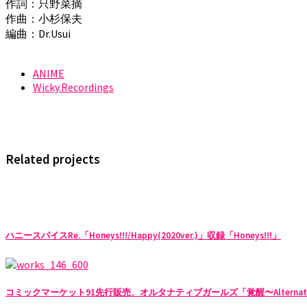
作詞：只野菜摘
作曲：小杉保夫
編曲：Dr.Usui
ANIME
Wicky.Recordings
Related projects
ハニースパイスRe.「Honeys!!!/Happy(2020ver.)」収録「Honeys!!!」
コミックマーケット91先行販売、オルタナティブガールズ「覚醒〜Alternativ