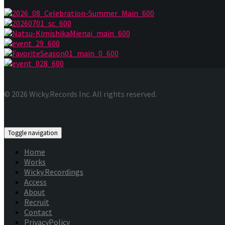
© 2026 Wicky.Records Inc. All rights reserved.
Toggle navigation
Home
Works
Wicky.Recordings
Access
About
Recruit
Contact
PrivacyPolicy