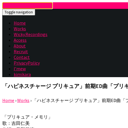
Toggle navigation
Home
Works
Wicky.Recordings
Access
About
Recruit
Contact
PrivacyPolicy
I’mew
kimikara
「ハピネスチャージ プリキュア」前期ED曲「プリ
Home
›
Works
›
「ハピネスチャージ プリキュア」前期ED曲「
「プリキュア・メモリ」
歌：吉田仁美