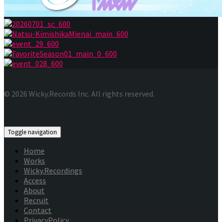
© 2026 Wicky.Records Inc. All rights reserved.
Toggle navigation
Home
Works
Wicky.Recordings
Access
About
Recruit
Contact
PrivacyPolicy