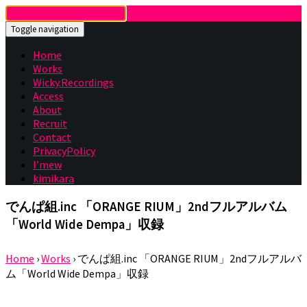
Toggle navigation
Home
Works
Wicky.Recordings
Access
About
Recruit
Contact
PrivacyPolicy
I’mew
kimikara
でんぱ組.inc 「ORANGE RIUM」2ndフルアルバム
「World Wide Dempa」収録
Home
›
Works
›
でんぱ組.inc 「ORANGE RIUM」2ndフルアルバ
ム「World Wide Dempa」収録