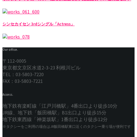
シンセカイセン 3rdシングル「Actress」
Our office.
〒112-0005
東京都文京区水道2-3-23 利根川ビル
TEL：03-5803-7220
FAX：03-5803-7221
Access.
地下鉄有楽町線「江戸川橋駅」4番出口より徒歩10分
JR線、地下鉄「飯田橋駅」B1出口より徒歩15分
地下鉄東西線「神楽坂駅」1番出口より徒歩12分
※タクシーをご利用の場合はJR飯田橋駅東口近くのタクシー乗り場が便利です