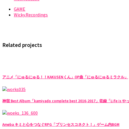
GAME
Wicky.Recordings
Related projects
アニメ「にゅるにゅる！！KAKUSENくん」OP曲「にゅるにゅるミラクル」
神宿 Best Album「kamiyado complete best 2016-2017」収録「Life 
Ameba キミと心をつなぐRPG「プリンセスコネクト！」ゲーム内BGM