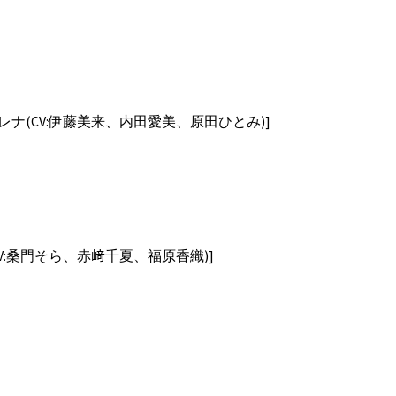
(CV:伊藤美来、内田愛美、原田ひとみ)]
:桑門そら、赤﨑千夏、福原香織)]