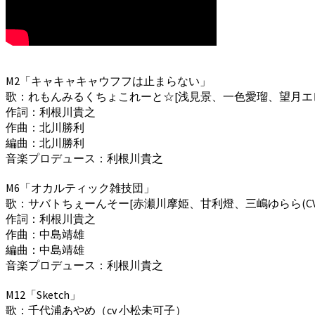
M2「キャキャキャウフフは止まらない」
歌：れもんみるくちょこれーと☆[浅見景、一色愛瑠、望月エレナ
作詞：利根川貴之
作曲：北川勝利
編曲：北川勝利
音楽プロデュース：利根川貴之
M6「オカルティック雑技団」
歌：サバトちぇーんそー[赤瀬川摩姫、甘利燈、三嶋ゆらら(CV
作詞：利根川貴之
作曲：中島靖雄
編曲：中島靖雄
音楽プロデュース：利根川貴之
M12「Sketch」
歌：千代浦あやめ（cv 小松未可子）