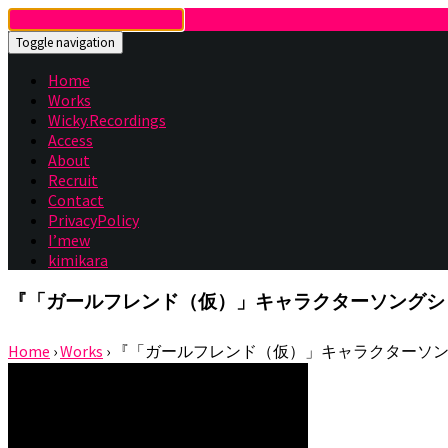
Toggle navigation
Home
Works
Wicky.Recordings
Access
About
Recruit
Contact
PrivacyPolicy
I’mew
kimikara
『「ガールフレンド（仮）」キャラクターソングシリーズ
Home
›
Works
›
『「ガールフレンド（仮）」キャラクターソングシ