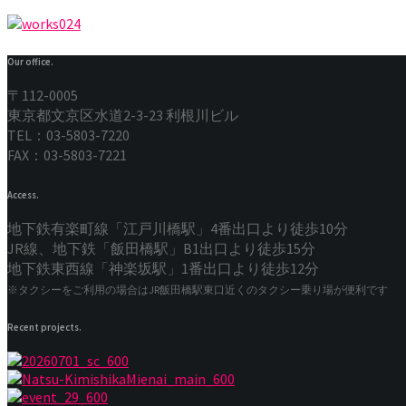
Our office.
〒112-0005
東京都文京区水道2-3-23 利根川ビル
TEL：03-5803-7220
FAX：03-5803-7221
Access.
地下鉄有楽町線「江戸川橋駅」4番出口より徒歩10分
JR線、地下鉄「飯田橋駅」B1出口より徒歩15分
地下鉄東西線「神楽坂駅」1番出口より徒歩12分
※タクシーをご利用の場合はJR飯田橋駅東口近くのタクシー乗り場が便利です
Recent projects.