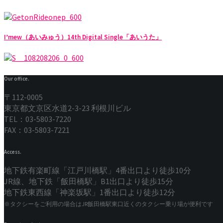
I’mew（あいみゅう）14th Digital Single「あいうた」
Our office.
〒112-0005
東京都文京区水道2-3-23 利根川ビル
TEL：03-5803-7220
FAX：03-5803-7221
Access.
地下鉄有楽町線「江戸川橋駅」4番出口より徒歩10分
JR線、地下鉄「飯田橋駅」B1出口より徒歩15分
地下鉄東西線「神楽坂駅」1番出口より徒歩12分
※タクシーをご利用の場合はJR飯田橋駅東口近くのタクシー乗り場が便利です