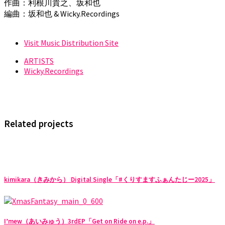
作曲：利根川貴之、坂和也
編曲：坂和也 & Wicky.Recordings
Visit Music Distribution Site
ARTISTS
Wicky.Recordings
Related projects
kimikara（きみから） Digital Single「#くりすますふぁんたじー2025」
I’mew（あいみゅう）3rdEP「Get on Ride on e.p.」