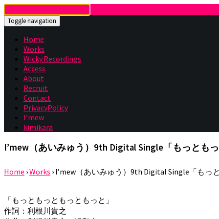
Toggle navigation
Home
Works
Wicky.Recordings
Access
About
Recruit
Contact
PrivacyPolicy
I’mew
kimikara
I’mew（あいみゅう）9th Digital Single「も
Home
›
Works
›
I’mew（あいみゅう）9th Digital Singl
「もっともっともっともっと」
作詞：利根川貴之