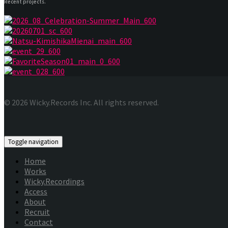
Recent projects.
© 2026 Wicky.Records Inc. All rights reserved.
Toggle navigation
Home
Works
Wicky.Recordings
Access
About
Recruit
Contact