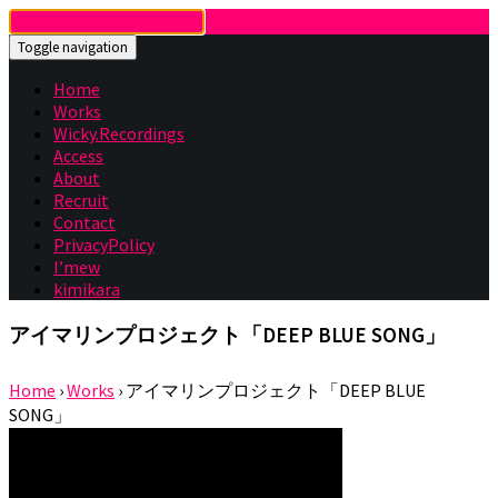
Toggle navigation
Home
Works
Wicky.Recordings
Access
About
Recruit
Contact
PrivacyPolicy
I’mew
kimikara
アイマリンプロジェクト「DEEP BLUE SONG」
Home
›
Works
›
アイマリンプロジェクト「DEEP BLUE
SONG」