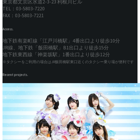
東京都文京区水道2-3-23 利根川ビル
TEL：03-5803-7220
FAX：03-5803-7221
Access.
地下鉄有楽町線「江戸川橋駅」4番出口より徒歩10分
JR線、地下鉄「飯田橋駅」B1出口より徒歩15分
地下鉄東西線「神楽坂駅」1番出口より徒歩12分
※タクシーをご利用の場合はJR飯田橋駅東口近くのタクシー乗り場が便利です
Recent projects.