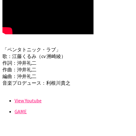
「ペンタトニック・ラブ」
歌：江藤くるみ（cv 洲崎綾）
作詞：沖井礼二
作曲：沖井礼二
編曲：沖井礼二
音楽プロデュース：利根川貴之
View Youtube
GAME