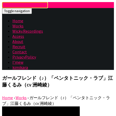
Toggle navigation
Home
Works
Wicky.Recordings
Access
About
Recruit
Contact
PrivacyPolicy
I’mew
kimikara
ガールフレンド（♪）「ペンタトニック・ラブ」江
藤くるみ（cv 洲崎綾）
Home
›
Works
›
ガールフレンド（♪）「ペンタトニック・ラ
ブ」江藤くるみ（cv 洲崎綾）