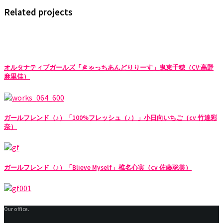
Related projects
オルタナティブガールズ「きゃっちあんどりりーす」鬼束千穂（CV:高野
麻里佳）
ガールフレンド（♪）「100%フレッシュ（♪）」小日向いちご（cv 竹達彩
奈）
ガールフレンド（♪）「Blieve Myself」椎名心実（cv 佐藤聡美）
Our office.