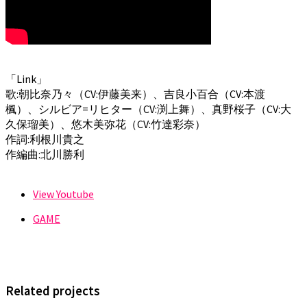
「Link」
歌:朝比奈乃々（CV:伊藤美来）、吉良小百合（CV:本渡
楓）、シルビア=リヒター（CV:渕上舞）、真野桜子（CV:大
久保瑠美）、悠木美弥花（CV:竹達彩奈）
作詞:利根川貴之
作編曲:北川勝利
View Youtube
GAME
Related projects