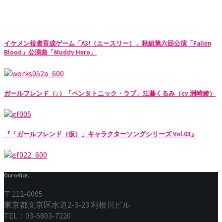
イケメン役者育成ゲーム「A3!（エースリー）」秋組第六回公演「Fallen
Blood」公演曲「Muddy Hero」
ガールフレンド（♪）「ペンタトニック・ラブ」江藤くるみ（cv 洲崎綾）
『「ガールフレンド（仮）」キャラクターソングシリーズ Vol.03』
Our office.
〒112-0005
東京都文京区水道2-3-23 利根川ビル
TEL：03-5803-7220