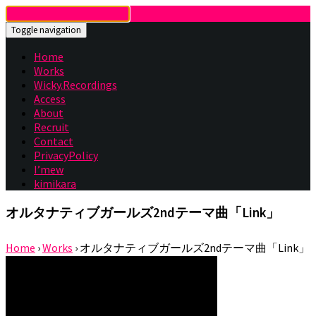
Toggle navigation
Home
Works
Wicky.Recordings
Access
About
Recruit
Contact
PrivacyPolicy
I’mew
kimikara
オルタナティブガールズ2ndテーマ曲「Link」
Home
›
Works
›
オルタナティブガールズ2ndテーマ曲「Link」