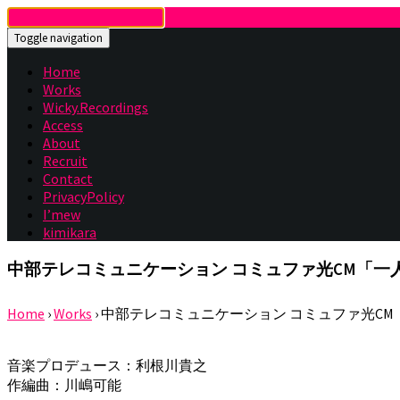
Toggle navigation
Home
Works
Wicky.Recordings
Access
About
Recruit
Contact
PrivacyPolicy
I’mew
kimikara
中部テレコミュニケーション コミュファ光CM「一
Home
›
Works
›
中部テレコミュニケーション コミュファ光CM
音楽プロデュース：利根川貴之
作編曲：川嶋可能