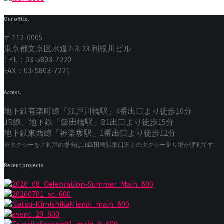
Our office.
〒112-0005
東京都文京区水道2-3-23 利根川ビル
TEL：03-5803-7220
FAX：03-5803-7221
Access.
地下鉄有楽町線「江戸川橋駅」4番出口より徒歩10分
JR線、地下鉄「飯田橋駅」B1出口より徒歩15分
地下鉄東西線「神楽坂駅」1番出口より徒歩12分
※タクシーをご利用の場合はJR飯田橋駅東口近くのタクシー乗り場が便利です
Recent projects.