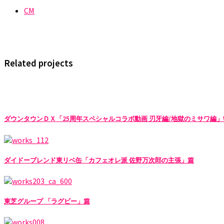
CM
Related projects
ダウンタウンＤＸ「25周年スペシャルコラボ動画 刃牙編/地獄のミサワ編」W
ダイドーブレンド東リベ缶「カフェオレ派 佐野万次郎の主張」篇
東芝グループ 「ラグビー」篇