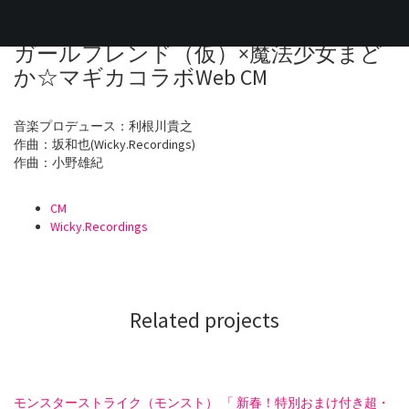
Toggl
naviga
ガールフレンド（仮）×魔法少女まど
か☆マギカコラボWeb CM
音楽プロデュース：利根川貴之
作曲：坂和也(Wicky.Recordings)
作曲：小野雄紀
CM
Wicky.Recordings
Related projects
モンスターストライク（モンスト） 「 新春！特別おまけ付き超・