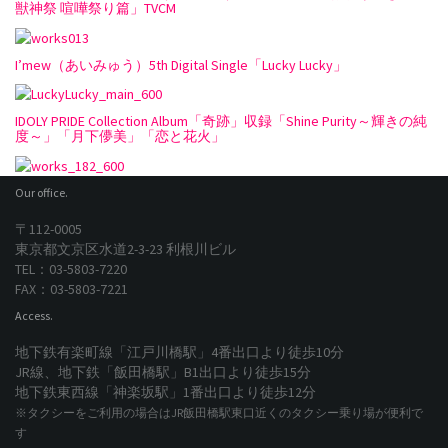
獣神祭 喧嘩祭り篇」TVCM
I’mew（あいみゅう）5th Digital Single「Lucky Lucky」
IDOLY PRIDE Collection Album「奇跡」収録「Shine Purity～輝きの純
度～」「月下儚美」「恋と花火」
Our office.
〒112-0005
東京都文京区水道2-3-23 利根川ビル
TEL：03-5803-7220
FAX：03-5803-7221
Access.
地下鉄有楽町線「江戸川橋駅」4番出口より徒歩10分
JR線、地下鉄「飯田橋駅」B1出口より徒歩15分
地下鉄東西線「神楽坂駅」1番出口より徒歩12分
※タクシーをご利用の場合はJR飯田橋駅東口近くのタクシー乗り場が便利で
す