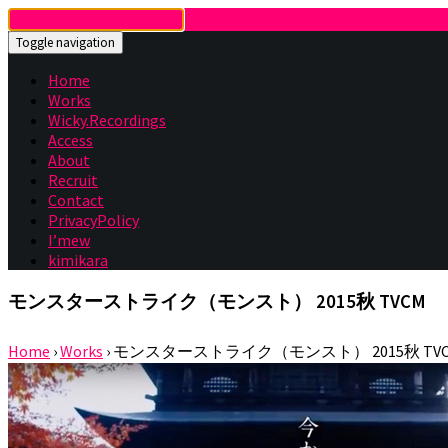
Toggle navigation
Home
Works
Wicky.Recordings
Access
About
Recruit
Contact
PrivacyPolicy
I’mew
kimikara
モンスターストライク（モンスト） 2015秋 TVCM
Home
›
Works
›
モンスターストライク（モンスト） 2015秋 TV