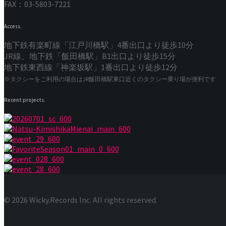
FAX：03-5803-7221
Access.
地下鉄有楽町線「江戸川橋駅」4番出口より徒歩10分
JR線、地下鉄「飯田橋駅」B1出口より徒歩15分
地下鉄東西線「神楽坂駅」1番出口より徒歩12分
※タクシーをご利用の場合はJR飯田橋駅東口近くのタクシー乗り場が便利です
Recent projects.
© 2026 Wicky.Records Inc. All rights reserved.