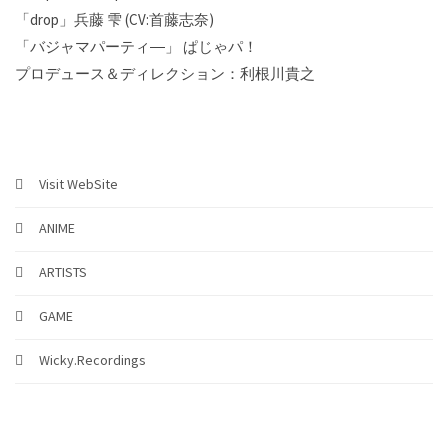
「drop」兵藤 雫 (CV:首藤志奈)
「バジャマパーティ―」 ぱじゃパ！
プロデュース＆ディレクション：利根川貴之
Visit WebSite
ANIME
ARTISTS
GAME
Wicky.Recordings