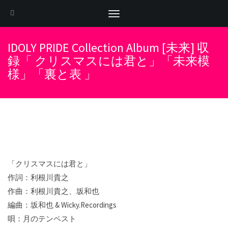
Toggle
navigation
IDOLY PRIDE Collection Album [未来] 収
録「 クリスマスには君と」「未来模
様」「裏と表 」
「クリスマスには君と」
作詞：利根川貴之
作曲：利根川貴之、坂和也
編曲：坂和也 & Wicky.Recordings
唄：月のテンペスト