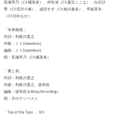
長瀬琴乃（CV:橘美來）、伊吹渚（CV:夏目ここな）、白石沙
季（CV:宮沢小春）、成宮すず（CV:相川奏多）、早坂芽衣
（CV:日向もか）
「未来模様」
作詞：利根川貴之
作曲：ミト(clammbon)
編曲：ミト(clammbon)
唄：長瀬琴乃（CV:橘美來）
「裏と表」
作詞：利根川貴之
作曲：利根川貴之、坂和也
編曲：坂和也 & Wicky.Recordings
唄：月のテンペスト
「Top of the Tops 」 ⅢX